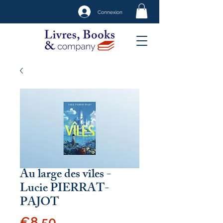
Connexion
Au large des vîles -
Lucie PIERRAT-
PAJOT
Price
€8.50