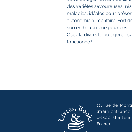
des variétés savoureuses, rés
maladies, idéales pour préserv
autonomie alimentaire. Fort de
son enthousiasme pour ces plan
Osez la diversité potagère... ca
fonctionne !
11, rue de Mon
(main entrance 
46800 Montcuq
France