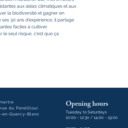
istantes aux aléas climatiques et aux
er la biodiversité et gagner en
 ses 30 ans d'expérience, il partage
tes faciles à cultiver.
r le seul risque, c'est que ça
Opening hours
tmartre
rue du Pendillou)
Tuesday to Saturdays
-en-Quercy-Blanc
10:00 - 12:30 / 14:00 - 19:00