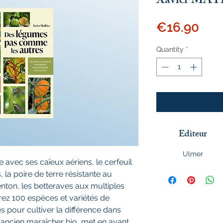
Xavier MA
Pri
€16.90
Quantity
*
Editeur
Ulmer
 avec ses caïeux aériens, le cerfeuil
 la poire de terre résistante au
nton, les betteraves aux multiples
rez 100 espèces et variétés de
pour cultiver la différence dans
, ancien maraîcher bio, met en avant