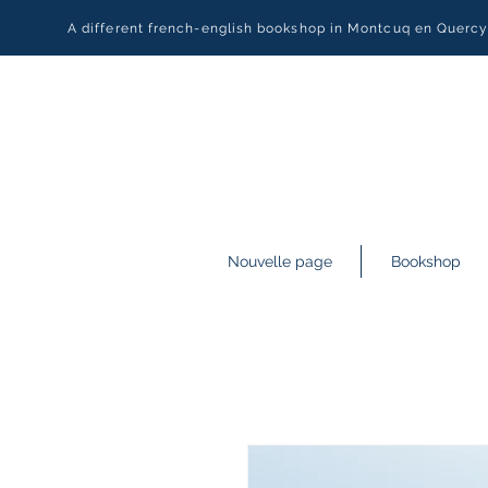
A different french-english bookshop in Montcuq en Querc
Nouvelle page
Bookshop