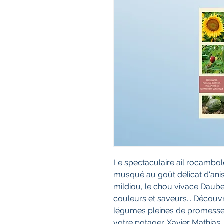
Le spectaculaire ail rocambole
musqué au goût délicat d'anis,
mildiou, le chou vivace Daube
couleurs et saveurs... Découv
légumes pleines de promesses 
votre potager. Xavier Mathias