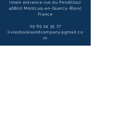
(main entrance rue du Pendillou)
46800 Montcuq-en-Quercy-Blanc
France
05 65 24 35 77
livresbooksandcompany@gmail.co
m
Opening hours
Tuesday to Saturdays
10:00 - 12:30 / 14:00 - 19:00
10:00 - 14:00
on Sundays
Our newsletter