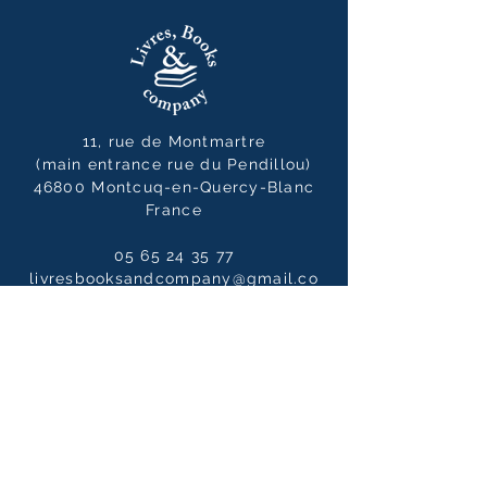
11, rue de Montmartre
(main entrance rue du Pendillou)
46800 Montcuq-en-Quercy-Blanc
France
05 65 24 35 77
livresbooksandcompany@gmail.co
m
Opening hours
Tuesday to Saturdays
10:00 - 12:30 / 14:00 - 19:00
10:00 - 14:00