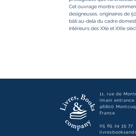
Cet ouvrage montre comment 2
designeuses, originaires de 5
bâti au-delà du cadre domestiq
intérieurs des XXe et XXIe sièc
11, rue de Mon
(main entrance 
46800 Montcuq
France
05 65 24 35 77
livresbooksan