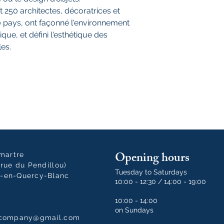
50 architectes, décoratrices et
0 pays, ont façonné l'environnement
ue, et défini l'esthétique des
les.
Opening hours
tmartre
rue du Pendillou)
Tuesday to Saturdays
-en-Quercy-Blanc
10:00 - 12:30 / 14:00 - 19:00
10:00 - 14:00
on Sundays
dcompany@gmail.com