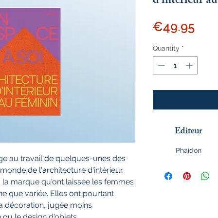
d'intérieur a
Pri
€49.95
Quantity
*
Editeur
Phaidon
e au travail de quelques-unes des
onde de l'architecture d'intérieur.
, la marque qu'ont laissée les femmes
e que variée. Elles ont pourtant
a décoration, jugée moins
 ou le design d'objets.