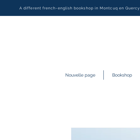
A different french-english bookshop in Montcuq en Querc
Nouvelle page
Bookshop