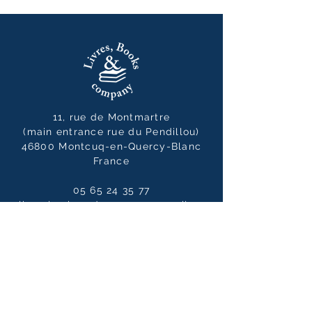
11, rue de Montmartre
(main entrance rue du Pendillou)
46800 Montcuq-en-Quercy-Blanc
France
05 65 24 35 77
livresbooksandcompany@gmail.co
m
Opening hours
Tuesday to Saturdays
10:00 - 12:30 / 14:00 - 19:00