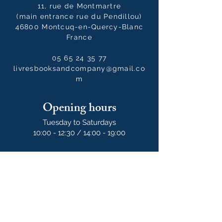
11, rue de Montmartre
(main entrance rue du Pendillou)
46800 Montcuq-en-Quercy-Blanc
France
05 65 24 35 77
livresbooksandcompany@gmail.co
m
Opening hours
Tuesday to Saturdays
10:00 - 12:30 / 14:00 - 19:00
10:00 - 14:00
on Sundays
Our newsletter