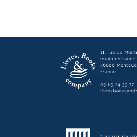
11, rue de Mon
(main entrance 
46800 Montcuq
France
05 65 24 35 77
livresbooksan
Nous sommes me