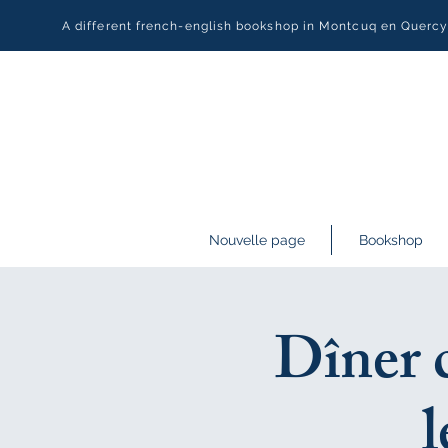
A different french-english bookshop in Montcuq en Querc
Nouvelle page
Bookshop
Dîner c
l