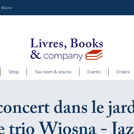
y Blanc
Shop
Tea room & snacks
Events
Orders
oncert dans le jar
e trio Wiosna - Ja