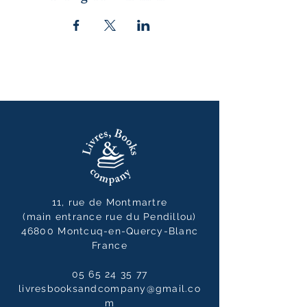
11, rue de Montmartre
(main entrance rue du Pendillou)
46800 Montcuq-en-Quercy-Blanc
France
05 65 24 35 77
livresbooksandcompany@gmail.co
m