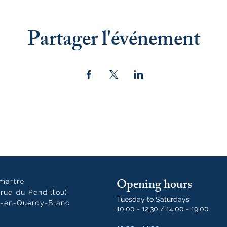
Partager l'événement
Opening hours
tmartre
rue du Pendillou)
Tuesday to Saturdays
-en-Quercy-Blanc
10:00 - 12:30 / 14:00 - 19:00