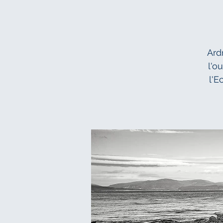
Ard
l'o
l'E