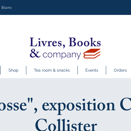
y Blanc
Shop
Tea room & snacks
Events
Orders
osse", exposition C
Collister