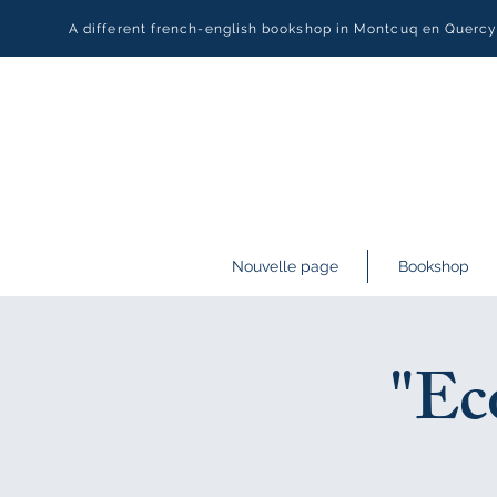
A different french-english bookshop in Montcuq en Querc
Nouvelle page
Bookshop
"Ec