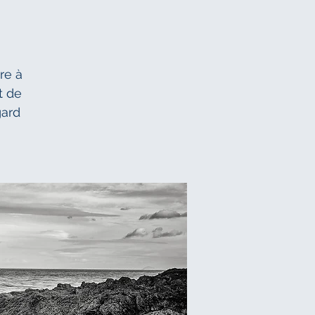
re à
t de
gard