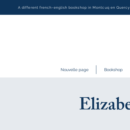
A different french-english bookshop in Montcuq en Querc
Nouvelle page
Bookshop
Elizabe