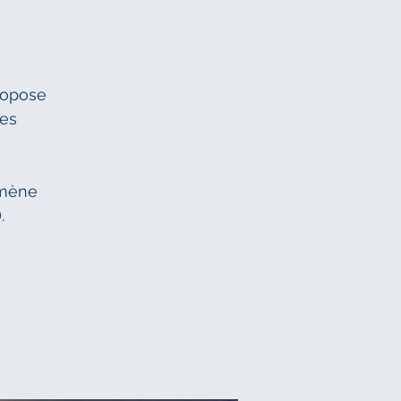
ropose
Les
amène
.