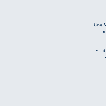
Une f
un
+ au