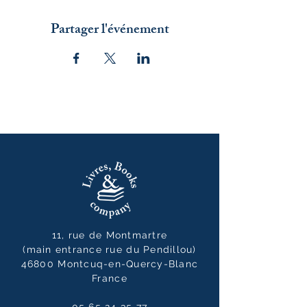
Partager l'événement
11, rue de Montmartre
(main entrance rue du Pendillou)
46800 Montcuq-en-Quercy-Blanc
France