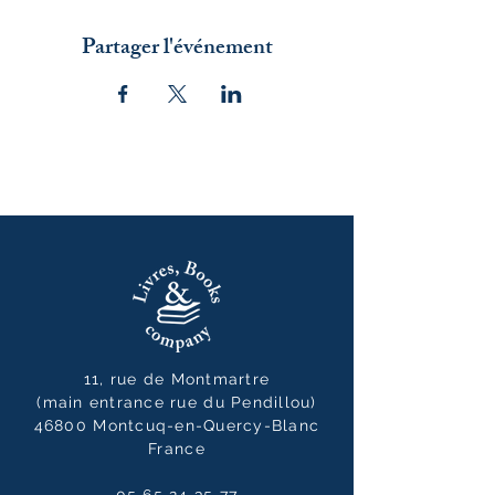
Partager l'événement
11, rue de Montmartre
(main entrance rue du Pendillou)
46800 Montcuq-en-Quercy-Blanc
France