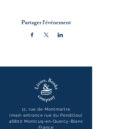
Partager l'événement
11, rue de Montmartre
(main entrance rue du Pendillou)
46800 Montcuq-en-Quercy-Blanc
France