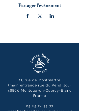
Partager l'événement
11, rue de Montmartre
(main entrance rue du Pendillou)
46800 Montcuq-en-Quercy-Blanc
France
05 65 24 35 77