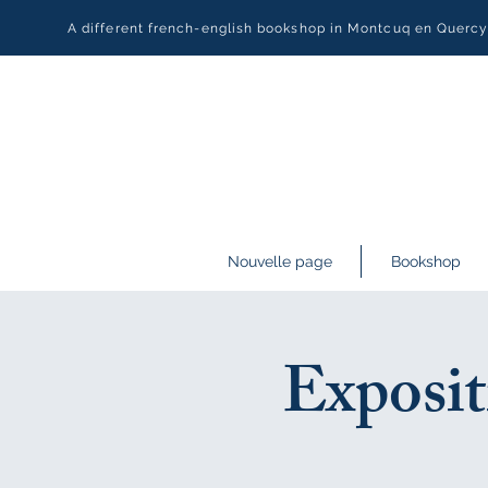
A different french-english bookshop in Montcuq en Querc
Nouvelle page
Bookshop
Exposit