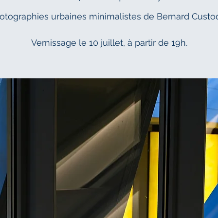
otographies urbaines minimalistes de Bernard Custod
Vernissage le 10 juillet, à partir de 19h.