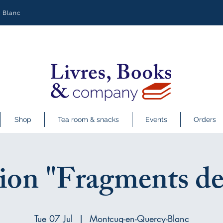
y Blanc
Shop
Tea room & snacks
Events
Orders
ion "Fragments de 
Tue 07 Jul
  |  
Montcuq-en-Quercy-Blanc