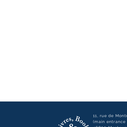
11, rue de Mon
(main entrance 