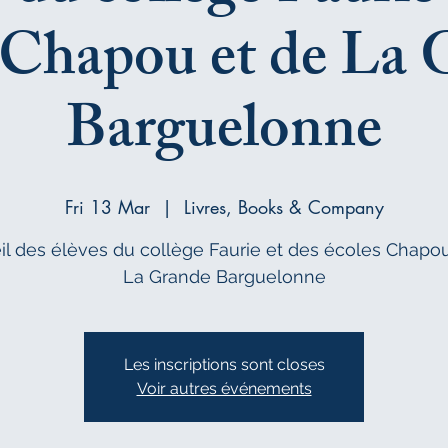
 Chapou et de La
Barguelonne
Fri 13 Mar
  |  
Livres, Books & Company
il des élèves du collège Faurie et des écoles Chapou
La Grande Barguelonne
Les inscriptions sont closes
Voir autres événements