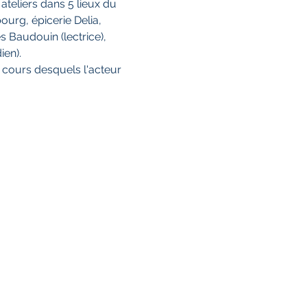
ateliers dans 5 lieux du 
rg, épicerie Delia, 
 Baudouin (lectrice), 
en). 
 cours desquels l'acteur 