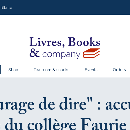
y Blanc
Shop
Tea room & snacks
Events
Orders
rage de dire" : acc
s du collège Faurie 