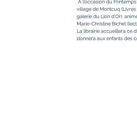
 A l'occasion du Printemps 
village de Montcuq (Livres
galerie du Lion d'Or), anim
Marie-Christine Bichet (lec
La librairie accueillera ce
donnera aux enfants des co