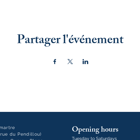
Partager l'événement
Opening hours
tmartre
rue du Pendillou)
Tuesday to Saturdays