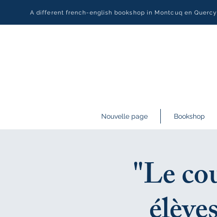
A different french-english bookshop in Montcuq en Querc
Nouvelle page
Bookshop
"Le cou
élève