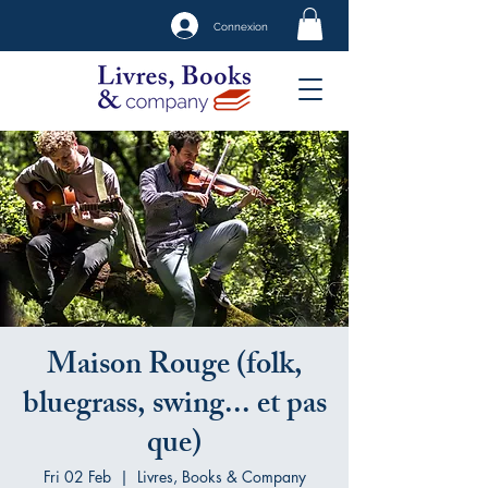
Connexion
Maison Rouge (folk,
bluegrass, swing... et pas
que)
Fri 02 Feb
  |  
Livres, Books & Company