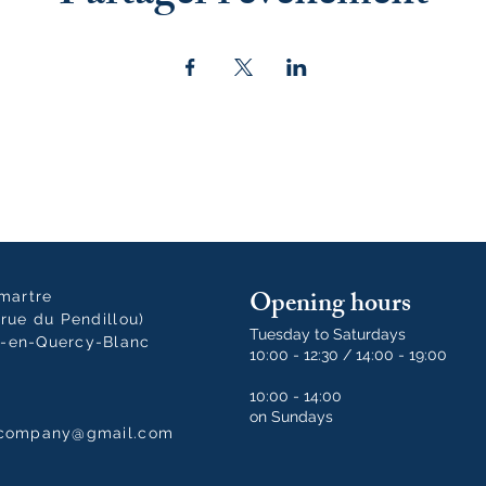
Opening hours
tmartre
rue du Pendillou)
Tuesday to Saturdays
-en-Quercy-Blanc
10:00 - 12:30 / 14:00 - 19:00
10:00 - 14:00
on Sundays
dcompany@gmail.com