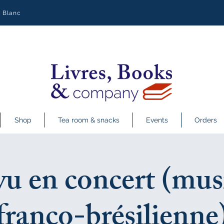
y Blanc
Shop
Tea room & snacks
Events
Orders
u en concert (mus
franco-brésilienne