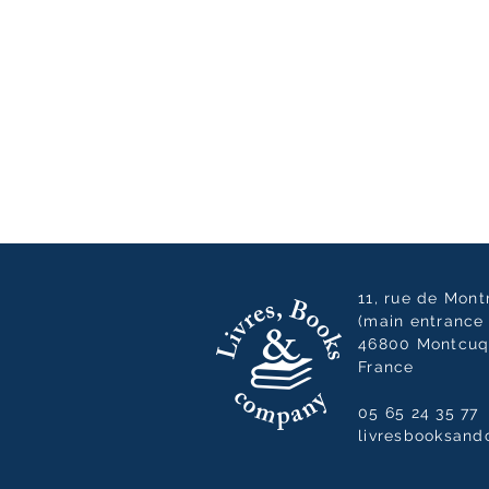
11, rue de Mon
(main entrance 
46800 Montcuq
France
05 65 24 35 77
livresbooksan