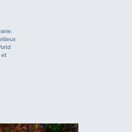
irie,
eilleux
World
 et