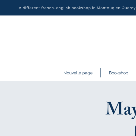
A different french-english bookshop in Montcuq en Querc
Nouvelle page
Bookshop
May