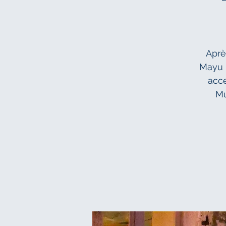
Aprè
Mayu r
acce
Mu