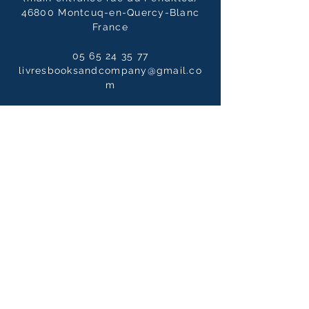
46800 Montcuq-en-Quercy-Blanc
France
05 65 24 35 77
livresbooksandcompany@gmail.co
m
Opening hours
Tuesday to Saturdays
10:00 - 12:30 / 14:00 - 19:00
10:00 - 14:00
on Sundays
Our newsletter