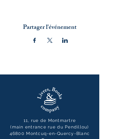
Partager l'événement
11, rue de Montmartre
(main entrance rue du Pendillou)
46800 Montcuq-en-Quercy-Blanc