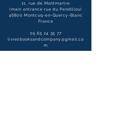
11, rue de Montmartre
(main entrance rue du Pendillou)
46800 Montcuq-en-Quercy-Blanc
France
05 65 24 35 77
livresbooksandcompany@gmail.co
m
Opening hours
Tuesday to Saturdays
10:00 - 12:30 / 14:00 - 19:00
10:00 - 14:00
on Sundays
Our newsletter