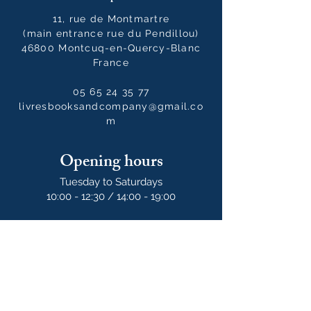
11, rue de Montmartre
(main entrance rue du Pendillou)
46800 Montcuq-en-Quercy-Blanc
France
05 65 24 35 77
livresbooksandcompany@gmail.co
m
Opening hours
Tuesday to Saturdays
10:00 - 12:30 / 14:00 - 19:00
10:00 - 14:00
on Sundays
Our newsletter