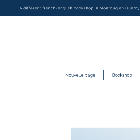
A different french-english bookshop in Montcuq en Querc
Nouvelle page
Bookshop