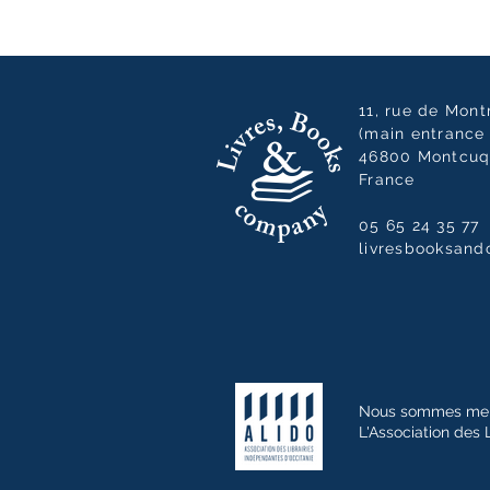
11, rue de Mon
(main entrance 
46800 Montcuq
France
05 65 24 35 77
livresbooksan
Nous sommes me
L'Association des 