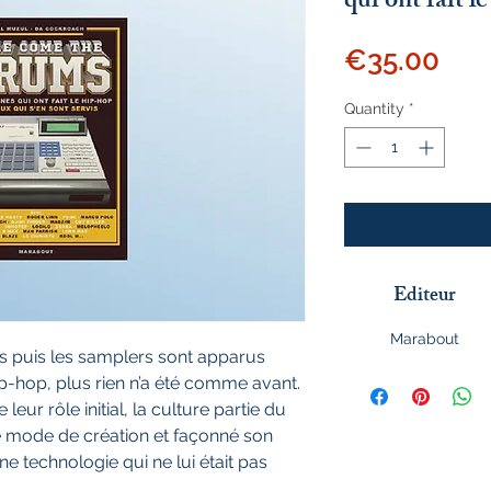
qui ont fait l
Pri
€35.00
Quantity
*
Editeur
Marabout
es puis les samplers sont apparus
p-hop, plus rien n’a été comme avant.
eur rôle initial, la culture partie du
e mode de création et façonné son
ne technologie qui ne lui était pas