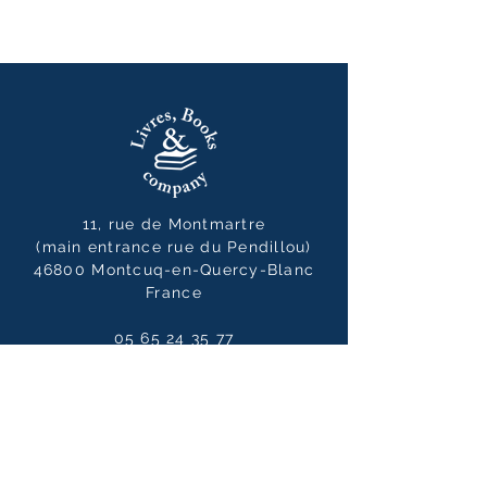
11, rue de Montmartre
(main entrance rue du Pendillou)
46800 Montcuq-en-Quercy-Blanc
France
05 65 24 35 77
livresbooksandcompany@gmail.co
m
Opening hours
Tuesday to Saturdays