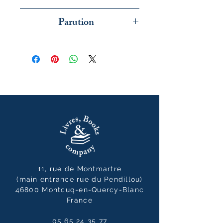
Actes Sud
Parution
juin 2026
11, rue de Montmartre
(main entrance rue du Pendillou)
46800 Montcuq-en-Quercy-Blanc
France
05 65 24 35 77