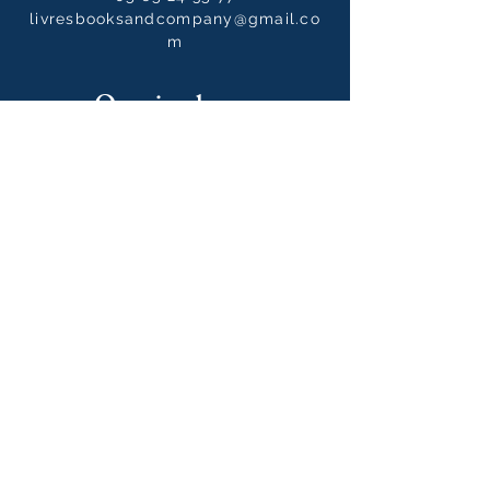
livresbooksandcompany@gmail.co
m
Opening hours
Tuesday to Saturdays
10:00 - 12:30 / 14:00 - 19:00
10:00 - 14:00
on Sundays
Our newsletter
S'abonner