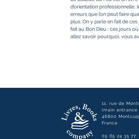
d’orientation professionnelle, 
erreurs que l’on peut faire qu
plus. On y parle en fait de c
fait au Bon Dieu ; ces jours o
allez savoir pourquoi, vous av
11, rue de Mon
(main entrance 
46800 Montcuq
France
05 65 24 35 77