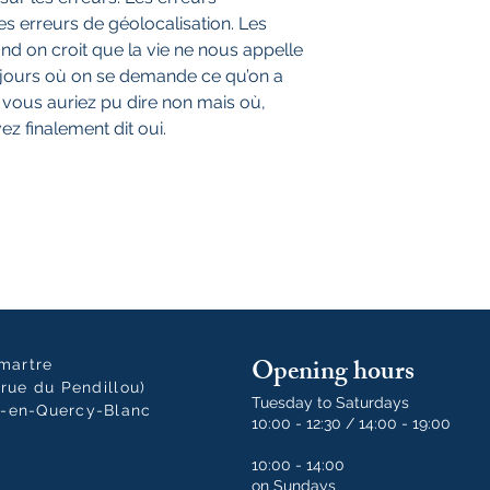
les erreurs de géolocalisation. Les
and on croit que la vie ne nous appelle
es jours où on se demande ce qu’on a
ù vous auriez pu dire non mais où,
ez finalement dit oui.
Opening hours
tmartre
rue du Pendillou)
Tuesday to Saturdays
-en-Quercy-Blanc
10:00 - 12:30 / 14:00 - 19:00
10:00 - 14:00
on Sundays