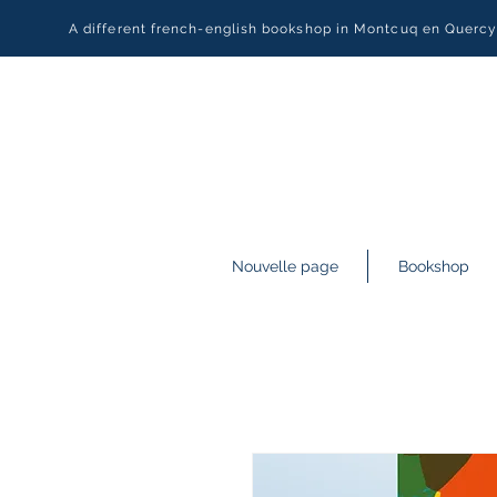
A different french-english bookshop in Montcuq en Querc
Nouvelle page
Bookshop