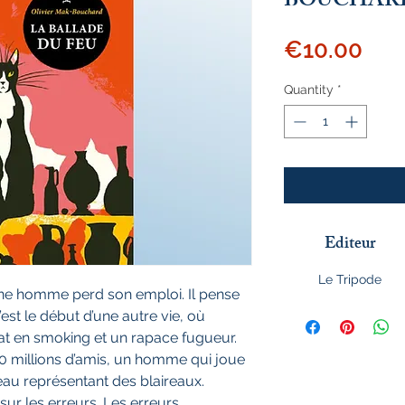
BOUCHAR
Pri
€10.00
Quantity
*
Editeur
Le Tripode
ne homme perd son emploi. Il pense
 c’est le début d’une autre vie, où
at en smoking et un rapace fugueur.
0 millions d’amis, un homme qui joue
beau représentant des blaireaux.
sur les erreurs. Les erreurs