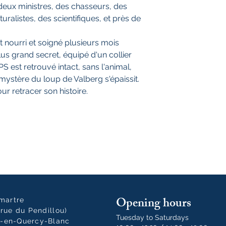
 deux ministres, des chasseurs, des
turalistes, des scientifiques, et près de
st nourri et soigné plusieurs mois
lus grand secret, équipé d'un collier
PS est retrouvé intact, sans l'animal,
 mystère du loup de Valberg s'épaissit.
r retracer son histoire.
Opening hours
tmartre
rue du Pendillou)
Tuesday to Saturdays
-en-Quercy-Blanc