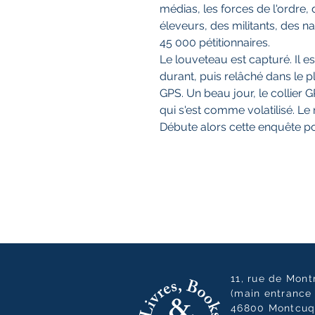
médias, les forces de l'ordre,
éleveurs, des militants, des na
45 000 pétitionnaires.
Le louveteau est capturé. Il e
durant, puis relâché dans le p
GPS. Un beau jour, le collier G
qui s'est comme volatilisé. Le
Débute alors cette enquête pou
11, rue de Mon
(main entrance 
46800 Montcuq