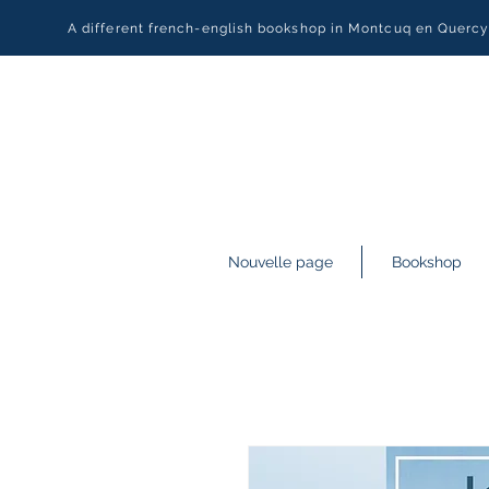
A different french-english bookshop in Montcuq en Querc
Nouvelle page
Bookshop