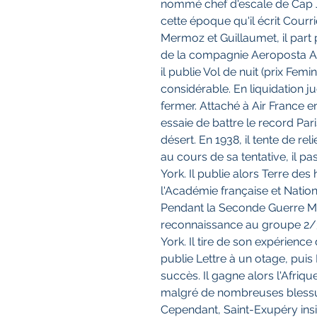
nommé chef d'escale de Cap J
cette époque qu'il écrit Cour
Mermoz et Guillaumet, il par
de la compagnie Aeroposta Arg
il publie Vol de nuit (prix Femi
considérable. En liquidation jud
fermer. Attaché à Air France 
essaie de battre le record Par
désert. En 1938, il tente de rel
au cours de sa tentative, il 
York. Il publie alors Terre d
l'Académie française et Natio
Pendant la Seconde Guerre Mon
reconnaissance au groupe 2/3
York. Il tire de son expérience
publie Lettre à un otage, puis 
succès. Il gagne alors l'Afriq
malgré de nombreuses blessures
Cependant, Saint-Exupéry insis