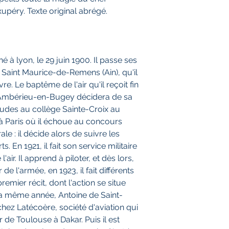
upéry. Texte original abrégé.
 à lyon, le 29 juin 1900. Il passe ses
Saint Maurice-de-Remens (Ain), qu'il
. Le baptême de l'air qu'il reçoit fin
d'Ambérieu-en-Bugey décidera de sa
 études au collège Sainte-Croix au
 à Paris où il échoue au concours
le : il décide alors de suivre les
 En 1921, il fait son service militaire
air. Il apprend à piloter, et dès lors,
 de l'armée, en 1923, il fait différents
remier récit, dont l'action se situe
La même année, Antoine de Saint-
ez Latécoère, société d'aviation qui
 de Toulouse à Dakar. Puis il est