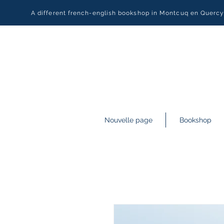
A different french-english bookshop in Montcuq en Querc
Nouvelle page
Bookshop