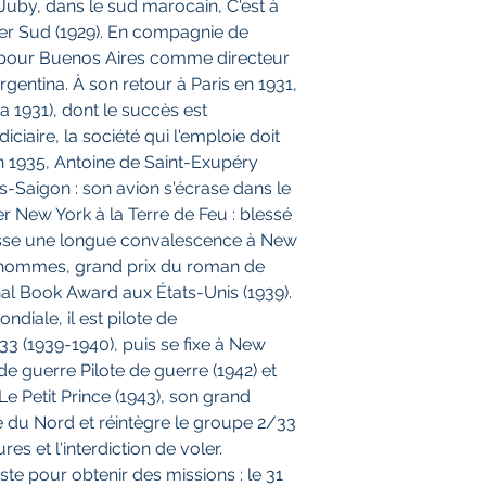
uby, dans le sud marocain, C'est à
rier Sud (1929). En compagnie de
t pour Buenos Aires comme directeur
entina. À son retour à Paris en 1931,
na 1931), dont le succès est
iciaire, la société qui l'emploie doit
en 1935, Antoine de Saint-Exupéry
is-Saigon : son avion s'écrase dans le
ier New York à la Terre de Feu : blessé
passe une longue convalescence à New
es hommes, grand prix du roman de
nal Book Award aux États-Unis (1939).
diale, il est pilote de
3 (1939-1940), puis se fixe à New
 de guerre Pilote de guerre (1942) et
Le Petit Prince (1943), son grand
ue du Nord et réintègre le groupe 2/33
 et l'interdiction de voler.
te pour obtenir des missions : le 31