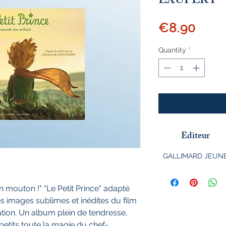
EXUPERY
Pric
€8.90
Quantity
*
Editeur
GALLIMARD JEUN
 un mouton !" "Le Petit Prince" adapté
les images sublimes et inédites du film
ation. Un album plein de tendresse,
petits toute la magie du chef-