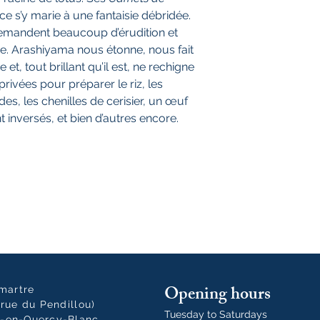
e s’y marie à une fantaisie débridée.
demandent beaucoup d’érudition et
. Arashiyama nous étonne, nous fait
 et, tout brillant qu’il est, ne rechigne
privées pour préparer le riz, les
des, les chenilles de cerisier, un œuf
t inversés, et bien d’autres encore.
Opening hours
tmartre
rue du Pendillou)
Tuesday to Saturdays
-en-Quercy-Blanc