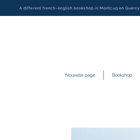
A different french-english bookshop in Montcuq en Querc
Nouvelle page
Bookshop