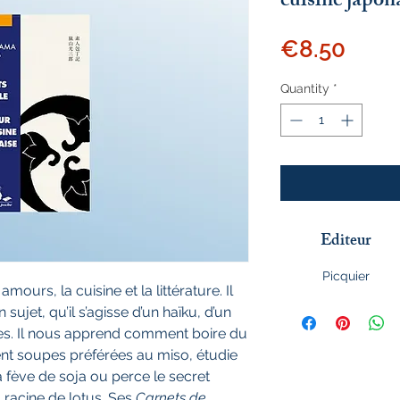
cuisine japona
Price
€8.50
Quantity
*
Editeur
Picquier
urs, la cuisine et la littérature. Il
sujet, qu’il s’agisse d’un haïku, d’un
es. Il nous apprend comment boire du
cent soupes préférées au miso, étudie
fève de soja ou perce le secret
 racine de lotus. Ses
Carnets de