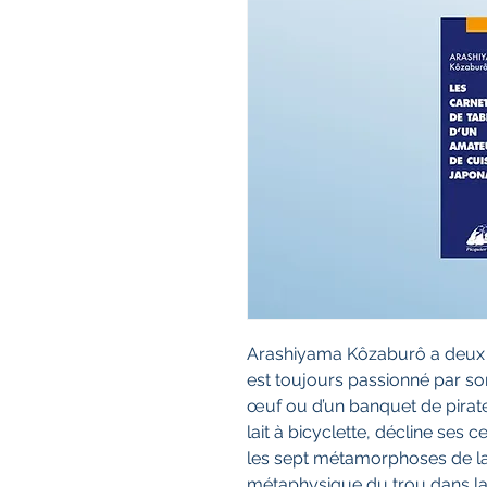
Arashiyama Kôzaburô a deux amo
est toujours passionné par son 
œuf ou d’un banquet de pirat
lait à bicyclette, décline ses 
les sept métamorphoses de la 
métaphysique du trou dans la