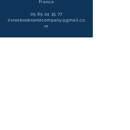
France
05 65 24 35 77
livresbooksandcompany@gmail.co
m
Opening hours
Tuesday to Saturdays
10:00 - 12:30 / 14:00 - 19:00
10:00 - 14:00
on Sundays
Our newsletter