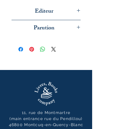
Editeur
Le Livre de Poche
Parution
janvier 2026
11, rue de Montmartre
(main entrance rue du Pendillou)
46800 Montcuq-en-Quercy-Blanc