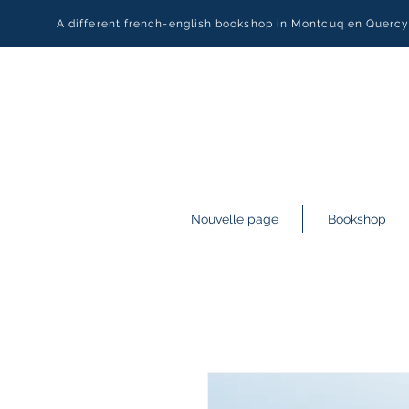
A different french-english bookshop in Montcuq en Querc
Nouvelle page
Bookshop