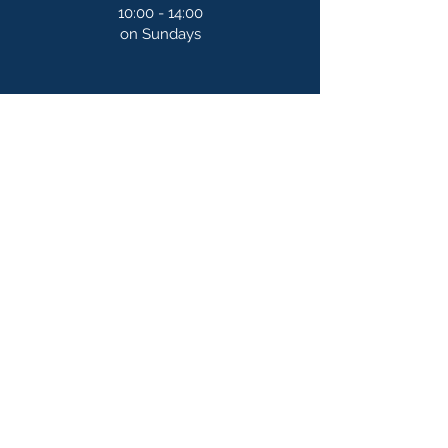
10:00 - 14:00
on Sundays
Our newsletter
S'abonner
Nous sommes membres d'ALIDO
L'Association des Librairies Indépendantes