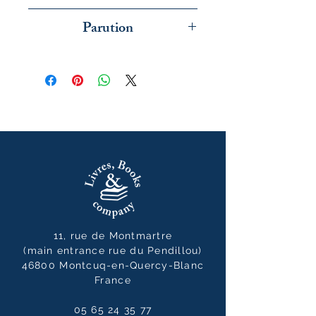
Folio
Parution
janvier 2025
11, rue de Montmartre
(main entrance rue du Pendillou)
46800 Montcuq-en-Quercy-Blanc
France
05 65 24 35 77