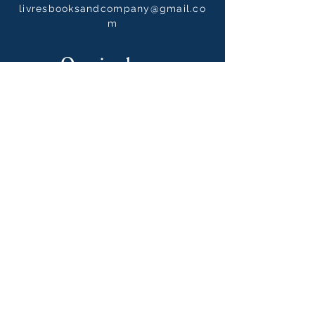
livresbooksandcompany@gmail.co
m
Opening hours
Tuesday to Saturdays
10:00 - 12:30 / 14:00 - 19:00
10:00 - 14:00
on Sundays
Our newsletter
S'abonner