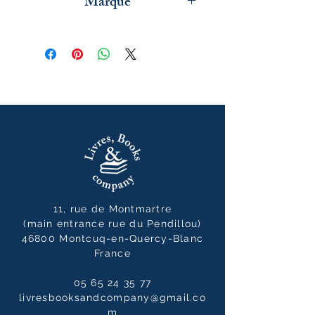
Marque
Cavallini & Co
11, rue de Montmartre
(main entrance rue du Pendillou)
46800 Montcuq-en-Quercy-Blanc
France
05 65 24 35 77
livresbooksandcompany@gmail.co
m