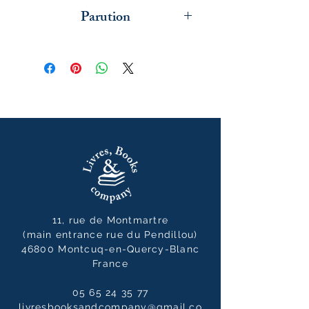
L'iconoclaste
Parution
mai 2026
11, rue de Montmartre
(main entrance rue du Pendillou)
46800 Montcuq-en-Quercy-Blanc
France
05 65 24 35 77
livresbooksandcompany@gmail.co