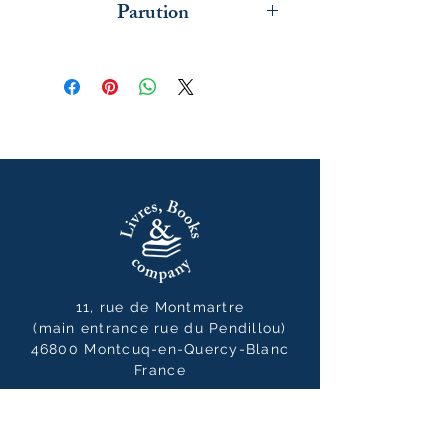
Parution
mai 2026
11, rue de Montmartre
(main entrance rue du Pendillou)
46800 Montcuq-en-Quercy-Blanc
France
05 65 24 35 77
livresbooksandcompany@gmail.co