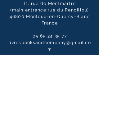
11, rue de Montmartre
(main entrance rue du Pendillou)
46800 Montcuq-en-Quercy-Blanc
France
05 65 24 35 77
livresbooksandcompany@gmail.co
m
Opening hours
Tuesday to Saturdays
10:00 - 12:30 / 14:00 - 19:00
10:00 - 14:00
on Sundays
Our newsletter